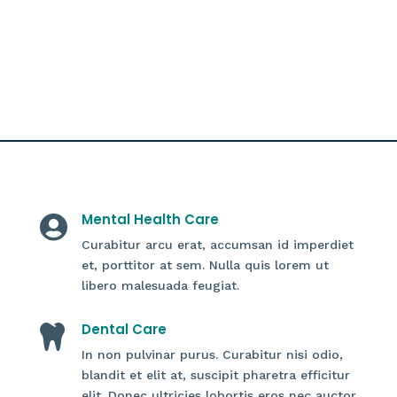
vulputate accum san ut nunc placerat nulla
fusce at. Viverra risus ultricies aliquet
condimentum sit.
LEARN MORE
Mental Health Care

Curabitur arcu erat, accumsan id imperdiet
et, porttitor at sem. Nulla quis lorem ut
libero malesuada feugiat.
Dental Care

In non pulvinar purus. Curabitur nisi odio,
blandit et elit at, suscipit pharetra efficitur
elit. Donec ultricies lobortis eros nec auctor