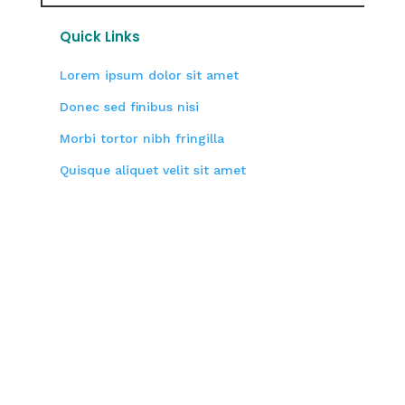
Quick Links
Lorem ipsum dolor sit amet
Donec sed finibus nisi
Morbi tortor nibh fringilla
Quisque aliquet velit sit amet
See a Doctor Today
Felis vitae nulla vel vitae tempus curabitur
ullamcorper diam vitae. Felis nullam
commodo id viverra dolor sed fusce vel
facilisis. Tincidunt rutrum viverra at dui hac
suscipit purus lectus. Condimentum