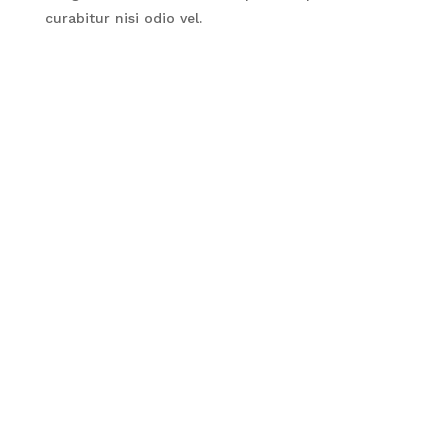
curabitur nisi odio vel.
Et mattis ut tincidunt et integer risus. At quis est